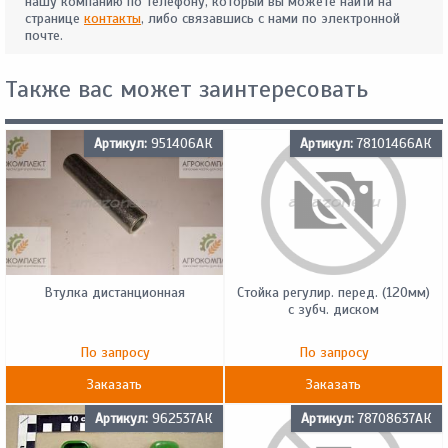
нашу компанию по телефону, который вы можете найти на
странице
контакты
, либо связавшись с нами по электронной
почте.
Также вас может заинтересовать
Артикул:
951406АК
Артикул:
78101466АК
Втулка дистанционная
Стойка регулир. перед. (120мм)
с зубч. диском
По запросу
По запросу
Заказать
Заказать
Артикул:
962537АК
Артикул:
78708637АК