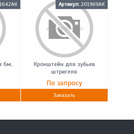
1642АК
Артикул:
201969АК
я 6м,
Кронштейн для зубьев
штригеля
По запросу
Заказать