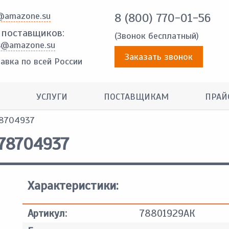
@amazone.su
8 (800) 770-01-56
 поставщиков:
(Звонок бесплатный)
s@amazone.su
Заказать звонок
авка по всей России
УСЛУГИ
ПОСТАВЩИКАМ
ПРАЙ
78704937
78704937
Характеристики:
Артикул:
78801929АК