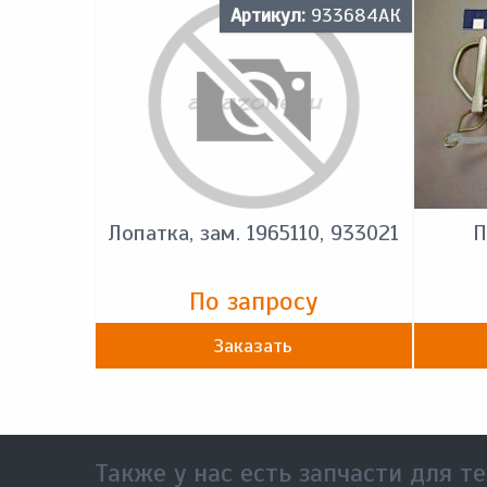
Артикул:
933684АК
Лопатка, зам. 1965110, 933021
П
По запросу
Заказать
Также у нас есть запчасти для те