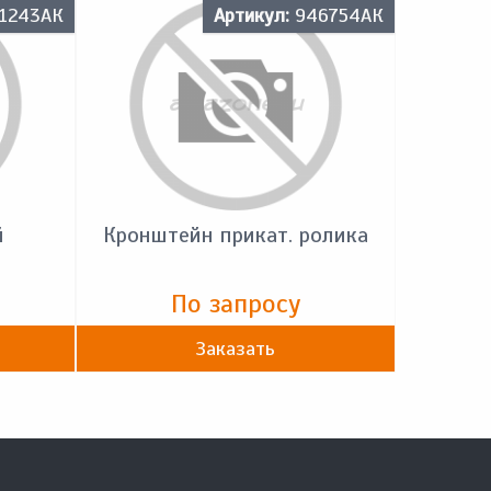
1243АК
Артикул:
946754АК
й
Кронштейн прикат. ролика
По запросу
Заказать