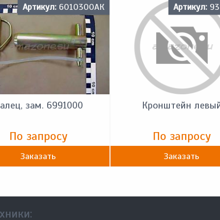
Артикул:
6010300АК
Артикул:
93
алец, зам. 6991000
Кронштейн левы
По запросу
По запросу
Заказать
Заказать
хники: