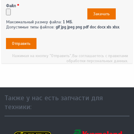
Файл
*
Максимальный размер файла:
1 МБ
.
Допустимые типы файлов:
gif jpg jpeg png pdf doc docx xls xlsx
.
CAPTCHA
Этот вопрос
задается для
того, чтобы
выяснить,
являетесь ли
Вы человеком
или
представляете
из себя
автоматическую
спам-рассылку.
Также у нас есть запчасти для
Website URL
техники: