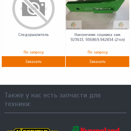
Следорыхлитель
Наконечник сошника зам.
923613, 936869,942434 (2тсп)
По запросу
По запросу
Заказать
Заказать
Также у нас есть запчасти для
техники: