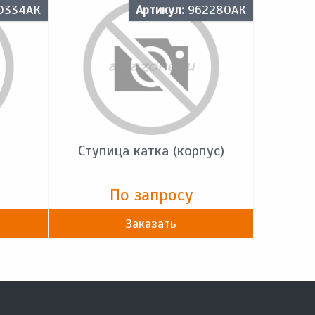
0334АК
Артикул:
962280АК
Ступица катка (корпус)
По запросу
Заказать