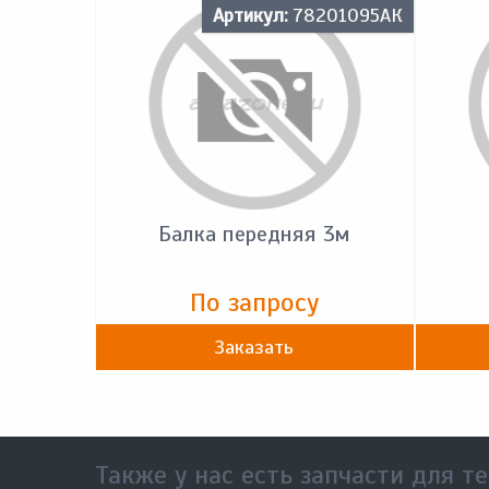
Артикул:
78201095АК
Балка передняя 3м
По запросу
Заказать
Также у нас есть запчасти для те