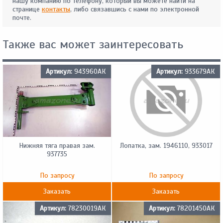
нашу компанию по телефону, который вы можете найти на
странице
контакты
, либо связавшись с нами по электронной
почте.
Также вас может заинтересовать
Артикул:
943960АК
Артикул:
933679АК
Нижняя тяга правая зам.
Лопатка, зам. 1946110, 933017
937735
По запросу
По запросу
Заказать
Заказать
Артикул:
78230019АК
Артикул:
78201450АК