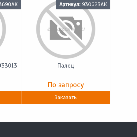
3690АК
Артикул:
930623АК
933013
Палец
По запросу
Заказать