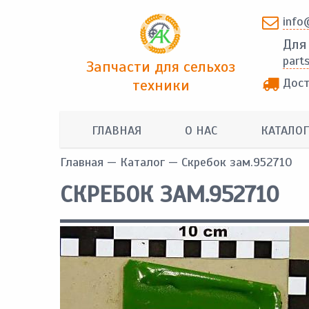
info
Для
part
Запчасти для сельхоз
Дост
техники
ГЛАВНАЯ
О НАС
КАТАЛОГ
Главная
—
Каталог
— Скребок зам.952710
СКРЕБОК ЗАМ.952710