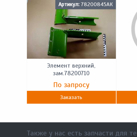
Артикул:
78200845АК
Элемент верхний,
зам.78200710
По запросу
Заказать
Также у нас есть запчасти для те