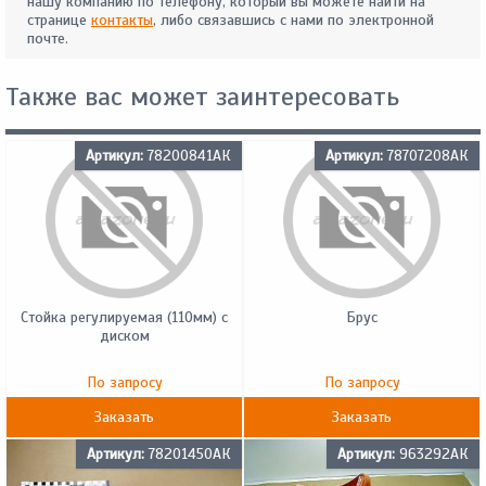
нашу компанию по телефону, который вы можете найти на
странице
контакты
, либо связавшись с нами по электронной
почте.
Также вас может заинтересовать
Артикул:
78200841АК
Артикул:
78707208АК
Стойка регулируемая (110мм) с
Брус
диском
По запросу
По запросу
Заказать
Заказать
Артикул:
78201450АК
Артикул:
963292АК