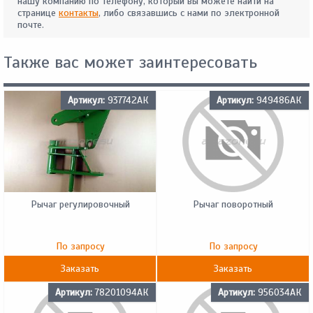
нашу компанию по телефону, который вы можете найти на
странице
контакты
, либо связавшись с нами по электронной
почте.
Также вас может заинтересовать
Артикул:
937742АК
Артикул:
949486АК
Рычаг регулировочный
Рычаг поворотный
По запросу
По запросу
Заказать
Заказать
Артикул:
78201094АК
Артикул:
956034АК