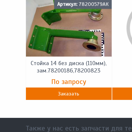
Артикул:
78200579АК
Стойка 14 без диска (110мм),
зам.78200186,78200823
По запросу
Заказать
Также у нас есть запчасти для те