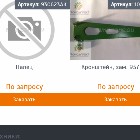
Артикул:
930623АК
Артикул:
10
Палец
Кронштейн, зам. 93
По запросу
По запросу
Заказать
Заказать
хники: