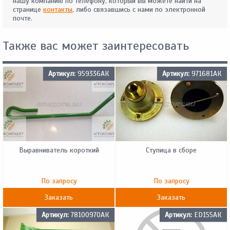
нашу компанию по телефону, который вы можете найти на
странице
контакты
, либо связавшись с нами по электронной
почте.
Также вас может заинтересовать
Артикул:
959336АК
Артикул:
971681АК
Выравниватель короткий
Ступица в сборе
По запросу
По запросу
Заказать
Заказать
Артикул:
78100970АК
Артикул:
ED155АК