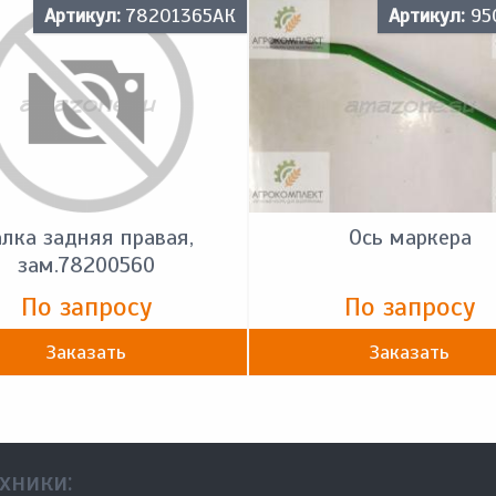
Артикул:
78201365АК
Артикул:
95
лка задняя правая,
Ось маркера
зам.78200560
По запросу
По запросу
Заказать
Заказать
хники: