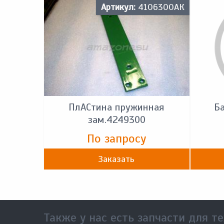
Артикул:
4106300АК
ПлACтина пружинная
Ба
зам.4249300
По запросу
Заказать
Также у нас есть запчасти для те