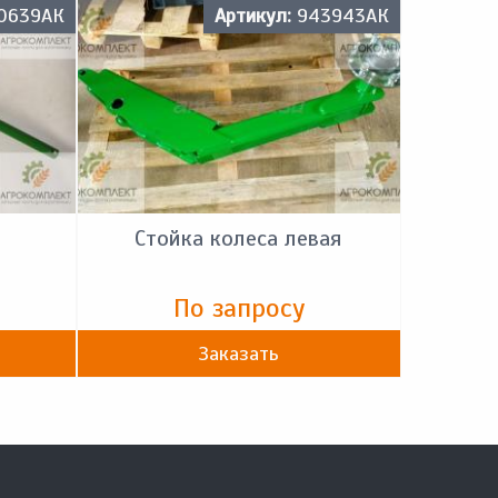
0639АК
Артикул:
943943АК
Стойка колеса левая
По запросу
Заказать