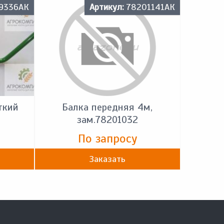
9336АК
Артикул:
78201141АК
ткий
Балка передняя 4м,
зам.78201032
По запросу
Заказать