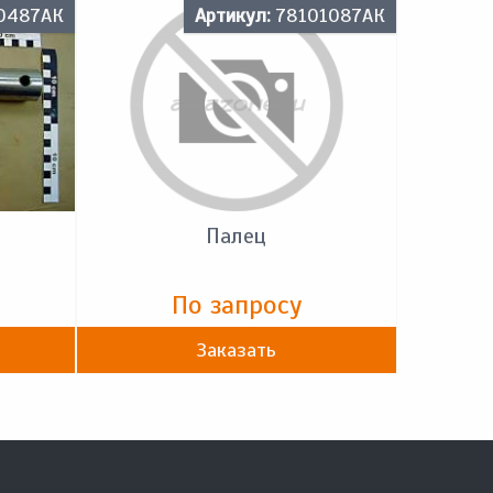
0487АК
Артикул:
78101087АК
Палец
По запросу
Заказать