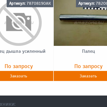
Артикул:
78708190АК
Артикул:
7820
ец дышла усиленный
Палец
По запросу
По запросу
Заказать
Заказать
хники: