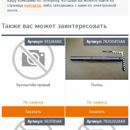
нашу компанию по телефону, который вы можете найти на
странице
контакты
, либо связавшись с нами по электронной
почте.
Также вас может заинтересовать
Артикул:
931244АК
Артикул:
78200455АК
Кронштейн правый
Палец
По запросу
По запросу
Заказать
Заказать
Артикул:
969781АК
Артикул:
78102024АК