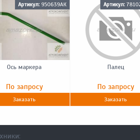
Артикул:
950639АК
Артикул:
7810
Ось маркера
Палец
По запросу
По запросу
Заказать
Заказать
хники: