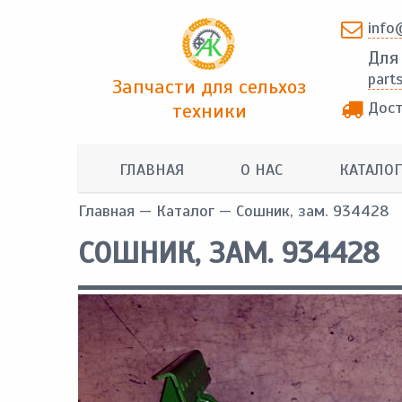
info
Для
part
Запчасти для сельхоз
Дост
техники
ГЛАВНАЯ
О НАС
КАТАЛОГ
Главная
—
Каталог
— Сошник, зам. 934428
СОШНИК, ЗАМ. 934428