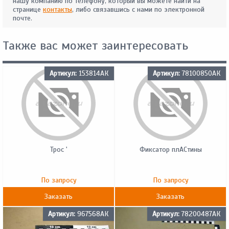
нашу компанию по телефону, который вы можете найти на
странице
контакты
, либо связавшись с нами по электронной
почте.
Также вас может заинтересовать
Артикул:
153814АК
Артикул:
78100850АК
Трос '
Фиксатор плACтины
По запросу
По запросу
Заказать
Заказать
Артикул:
967568АК
Артикул:
78200487АК