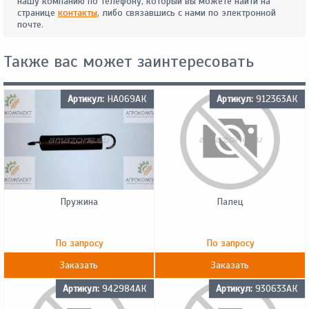
нашу компанию по телефону, который вы можете найти на
странице
контакты
, либо связавшись с нами по электронной
почте.
Также вас может заинтересовать
Артикул:
HA069АК
Артикул:
912363АК
Пружина
Палец
По запросу
По запросу
Заказать
Заказать
Артикул:
942984АК
Артикул:
930633АК