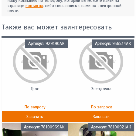
нашу компанию по телефону, который вы можете найти на
странице
контакты
, либо связавшись с нами по электронной
почте.
Также вас может заинтересовать
Артикул:
929190АК
Артикул:
956534АК
Трос
Звездочка
По запросу
По запросу
Заказать
Заказать
Артикул:
78100969АК
Артикул:
78100921АК