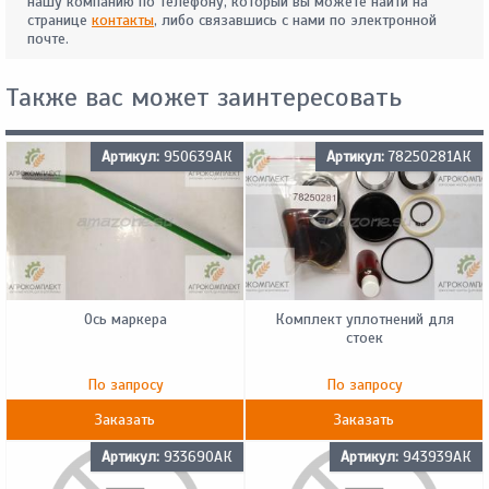
нашу компанию по телефону, который вы можете найти на
странице
контакты
, либо связавшись с нами по электронной
почте.
Также вас может заинтересовать
Артикул:
950639АК
Артикул:
78250281АК
Ось маркера
Комплект уплотнений для
стоек
По запросу
По запросу
Заказать
Заказать
Артикул:
933690АК
Артикул:
943939АК