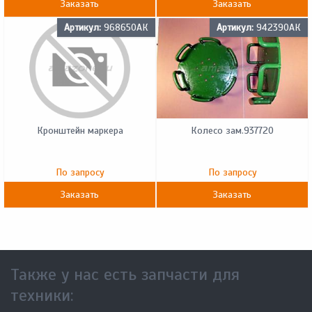
Заказать
Заказать
Артикул:
968650АК
Артикул:
942390АК
Кронштейн маркера
Колесо зам.937720
По запросу
По запросу
Заказать
Заказать
Также у нас есть запчасти для
техники: