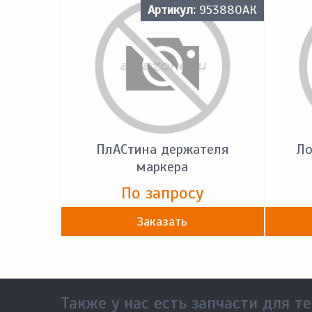
Артикул:
953880АК
ПлACтина держателя
Ло
маркера
По запросу
Заказать
Также у нас есть запчасти для те