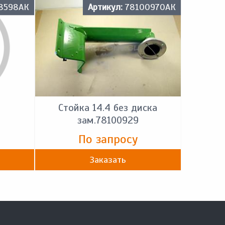
8598АК
Артикул:
78100970АК
Стойка 14.4 без диска
зам.78100929
По запросу
Заказать