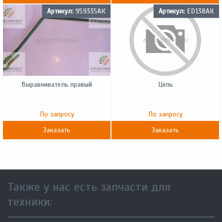
Артикул:
959335АК
Артикул:
ED138АК
Выравниватель правый
Цепь
По запросу
По запросу
Заказать
Заказать
Также у нас есть запчасти для
техники: