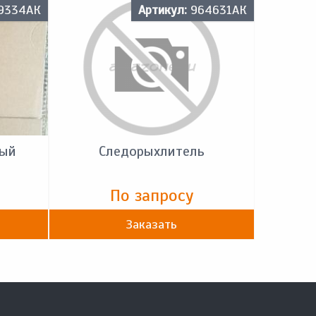
9334АК
Артикул:
964631АК
вый
Следорыхлитель
По запросу
Заказать