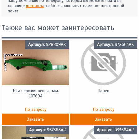
нашу компанию по телефону, который вы можете найти на
странице
контакты
, либо связавшись с нами по электронной
почте.
Также вас может заинтересовать
Артикул:
928809АК
Артикул:
972663АК
Тяга верхняя левая, зам.
Палец
107694
По запросу
По запросу
Заказать
Заказать
Артикул:
967568АК
Артикул:
933684АК