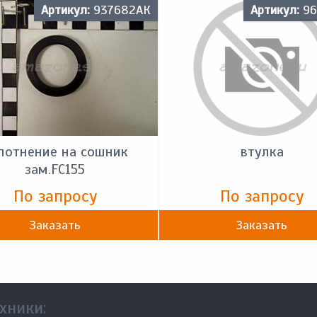
Артикул:
937682АК
Артикул:
96
лотнение на сошник
втулка
зам.FC155
По запросу
По запросу
Заказать
Заказать
хники: