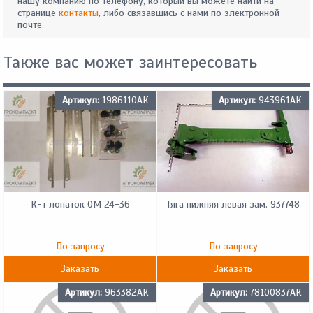
нашу компанию по телефону, который вы можете найти на
странице
контакты
, либо связавшись с нами по электронной
почте.
Также вас может заинтересовать
Артикул:
1986110АК
Артикул:
943961АК
К-т лопаток OM 24-36
Тяга нижняя левая зам. 937748
По запросу
По запросу
Заказать
Заказать
Артикул:
963382АК
Артикул:
78100837АК