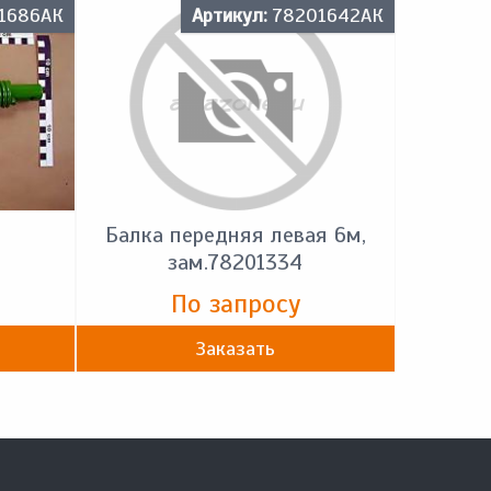
1686АК
Артикул:
78201642АК
Балка передняя левая 6м,
зам.78201334
По запросу
Заказать