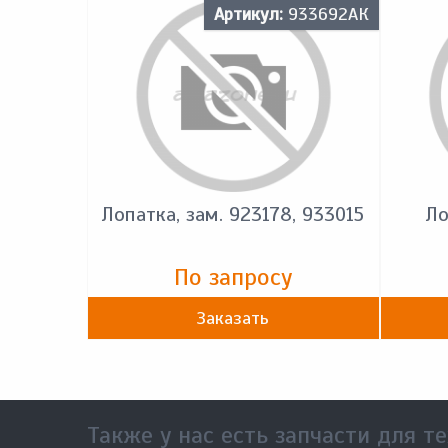
Артикул:
933692АК
Лопатка, зам. 923178, 933015
Ло
По запросу
Заказать
Также у нас есть запчасти для те