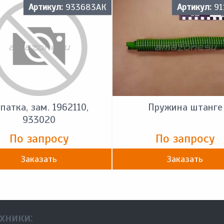
Артикул:
933683АК
Артикул:
91
патка, зам. 1962110,
Пружина штанге
933020
По запросу
По запросу
Заказать
Заказать
хники: