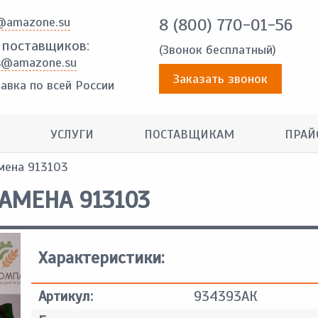
@amazone.su
8 (800) 770-01-56
 поставщиков:
(Звонок бесплатный)
s@amazone.su
Заказать звонок
авка по всей России
УСЛУГИ
ПОСТАВЩИКАМ
ПРАЙ
мена 913103
АМЕНА 913103
Характеристики:
Артикул:
934393АК