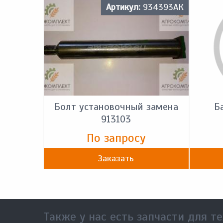
Артикул:
934393АК
Болт установочный замена
Б
913103
По запросу
Заказать
Также у нас есть запчасти для те