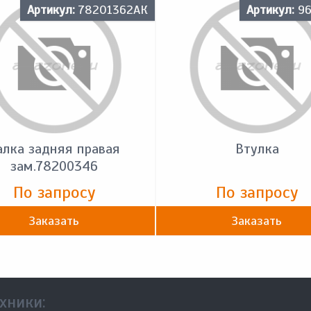
Артикул:
78201362АК
Артикул:
96
алка задняя правая
Втулка
зам.78200346
По запросу
По запросу
Заказать
Заказать
хники: