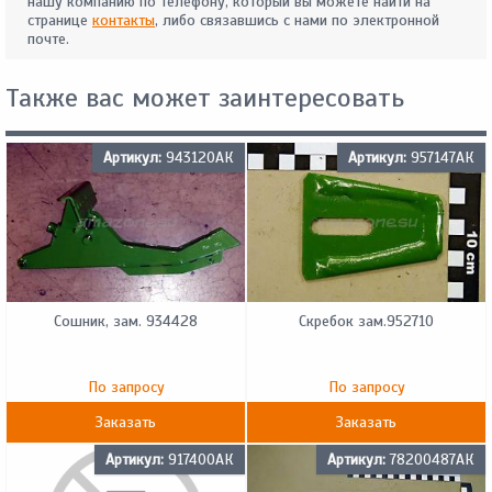
нашу компанию по телефону, который вы можете найти на
странице
контакты
, либо связавшись с нами по электронной
почте.
Также вас может заинтересовать
Артикул:
943120АК
Артикул:
957147АК
Сошник, зам. 934428
Скребок зам.952710
По запросу
По запросу
Заказать
Заказать
Артикул:
917400АК
Артикул:
78200487АК