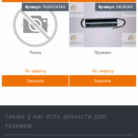
Артикул:
78240143АК
Артикул:
HA140АК
Палец
Пружина
По запросу
По запросу
Заказать
Заказать
Также у нас есть запчасти для
техники: