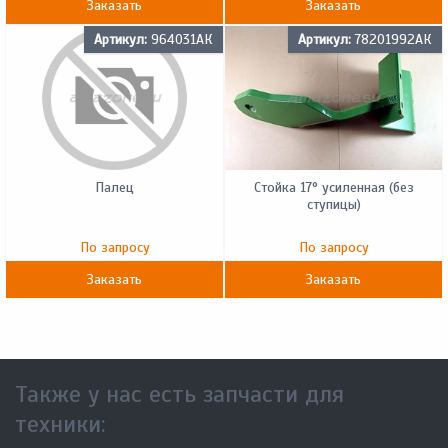
Заказать
Заказать
Артикул:
964031АК
Артикул:
78201992АК
Палец
Стойка 17° усиленная (без
ступицы)
По запросу
По запросу
Заказать
Заказать
Также у нас есть запчасти для
техники: