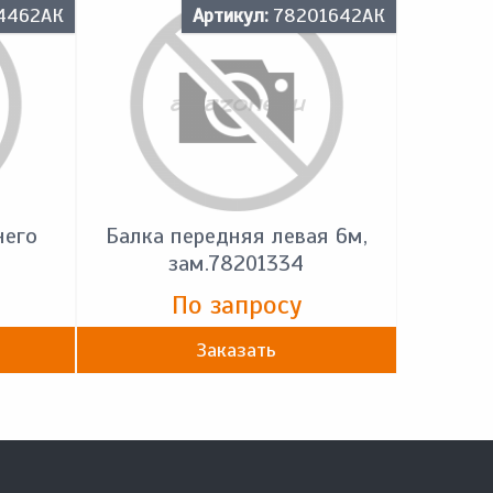
4462АК
Артикул:
78201642АК
него
Балка передняя левая 6м,
зам.78201334
По запросу
Заказать