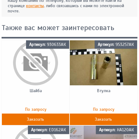
нашу компанию по телефону, который вы можете найти на
странице
контакты
, либо связавшись с нами по электронной
почте.
Также вас может заинтересовать
Артикул:
930633АК
Артикул:
953257АК
Шайба
Втулка
По запросу
По запросу
Заказать
Заказать
Артикул:
ED162АК
Артикул:
HA120АК